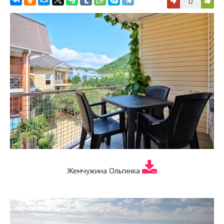
0
Жемчужина Ольгинка