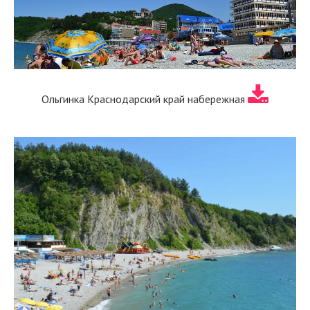
Ольгинка Краснодарский край набережная