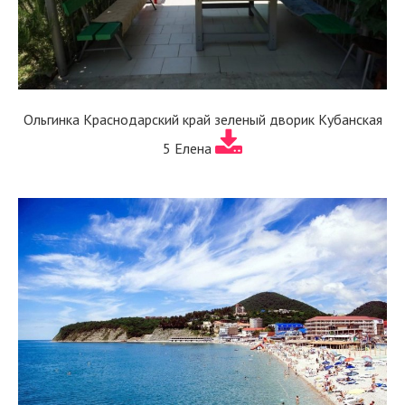
Ольгинка Краснодарский край зеленый дворик Кубанская
5 Елена