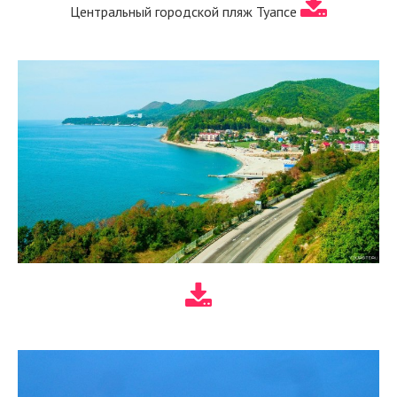
Центральный городской пляж Туапсе