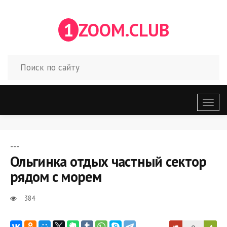
1
ZOOM.CLUB
Откр
меню
---
Ольгинка отдых частный сектор
рядом с морем
384