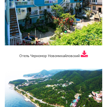
Отель Черномор Новомихайловский