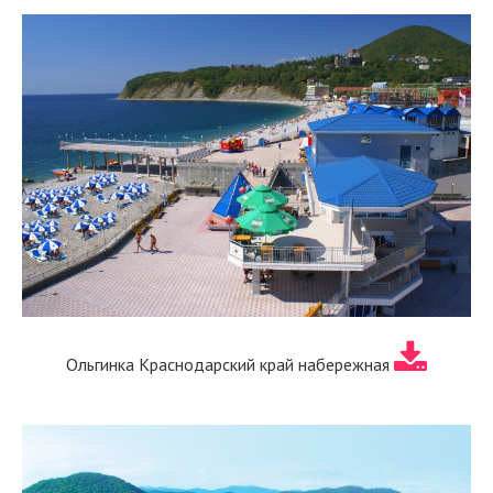
Ольгинка Краснодарский край набережная