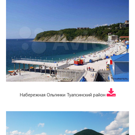
Набережная Ольгинки Туапсинский район