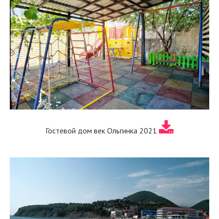
Гостевой дом век Ольгинка 2021