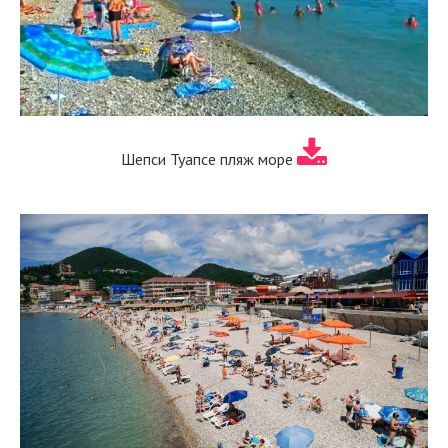
Шепси Туапсе пляж море