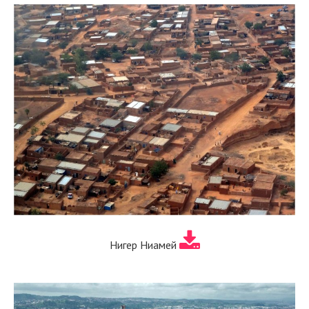
Нигер Ниамей