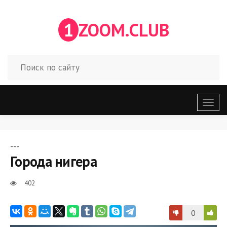
1
ZOOM.CLUB
Откр
меню
---
Города нигера
402
0