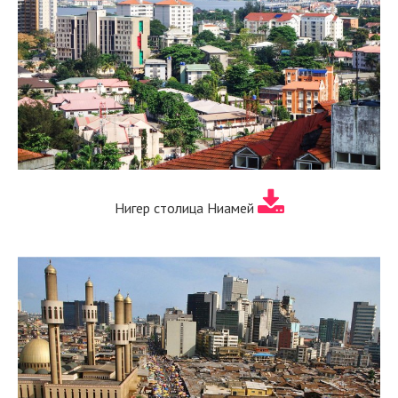
Нигер столица Ниамей