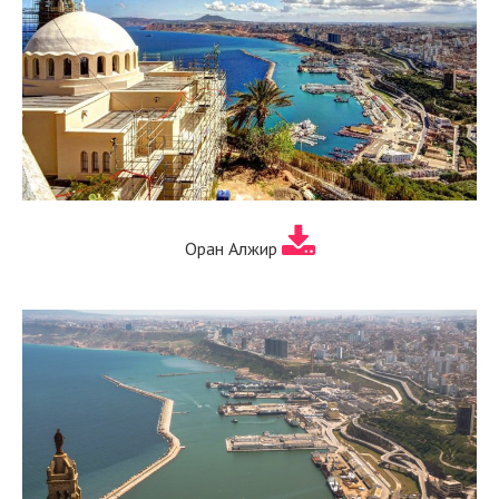
Оран Алжир