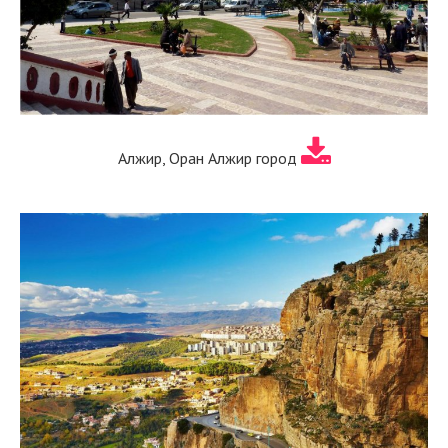
Алжир, Оран Алжир город