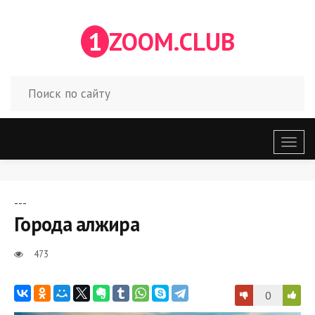
1
ZOOM.CLUB
Откр
меню
---
Города алжира
473
0