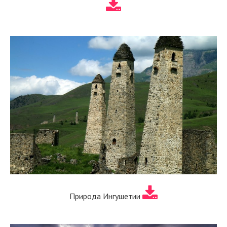
Природа Ингушетии