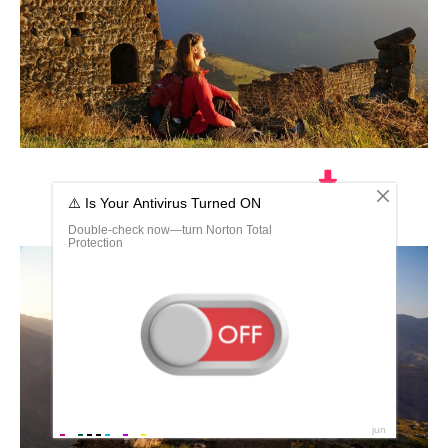
Гостиница в Бейни Ингушетия