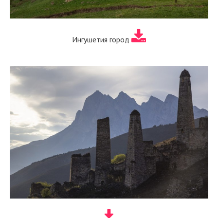
Ингушетия город