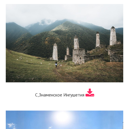
С,Знаменское Ингушетия