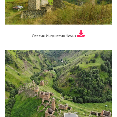
Осетия Ингушетия Чечня