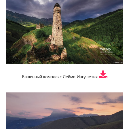
Башенный комплекс Лейми Ингушетия