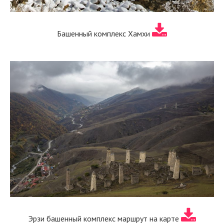
Башенный комплекс Хамхи
Эрзи башенный комплекс маршрут на карте