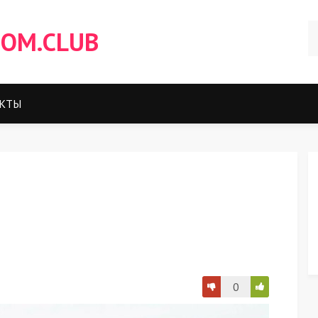
OM.CLUB
КТЫ
0