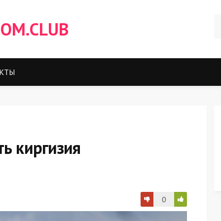
OM.CLUB
КТЫ
ть киргизия
0