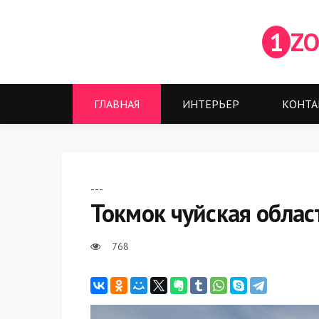
1
ZO
ГЛАВНАЯ
ИНТЕРЬЕР
КОНТА
---
Токмок чуйская облас
768