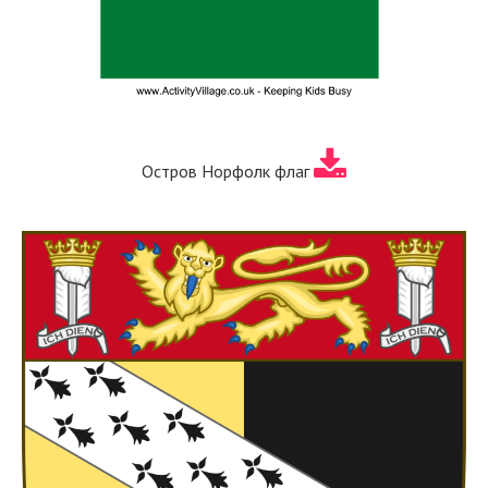
Остров Норфолк флаг