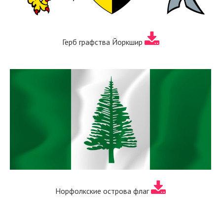
Герб графства Йоркшир
Норфолкские острова флаг