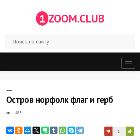
1
ZOOM.CLUB
Откр
меню
---
Остров норфолк флаг и герб
483
0