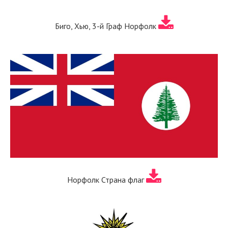
Биго, Хью, 3-й Граф Норфолк
Норфолк Страна флаг