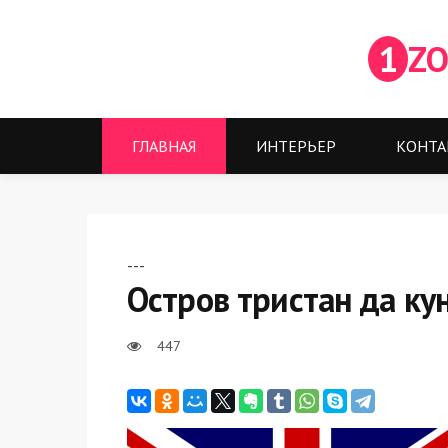
1
ZO
ГЛАВНАЯ
ИНТЕРЬЕР
КОНТА
---
Остров тристан да кун
447