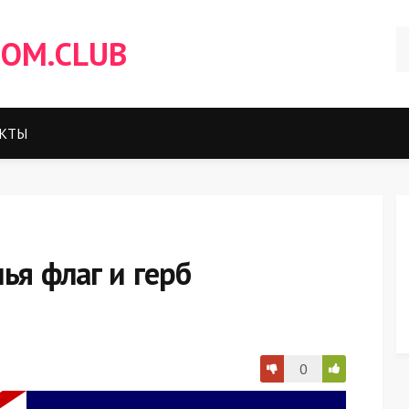
OM.CLUB
КТЫ
ья флаг и герб
0