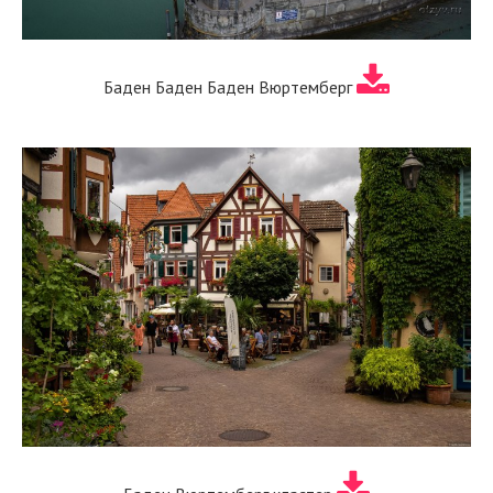
Баден Баден Баден Вюртемберг