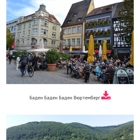
Баден Баден Баден Вюртемберг