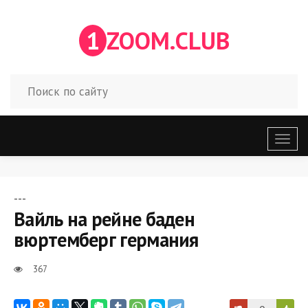
1
ZOOM.CLUB
Откр
меню
---
Вайль на рейне баден
вюртемберг германия
367