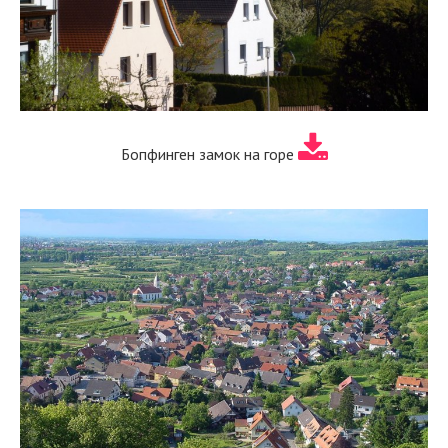
Бопфинген замок на горе