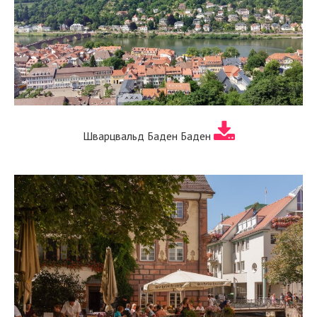
Шварцвальд Баден Баден