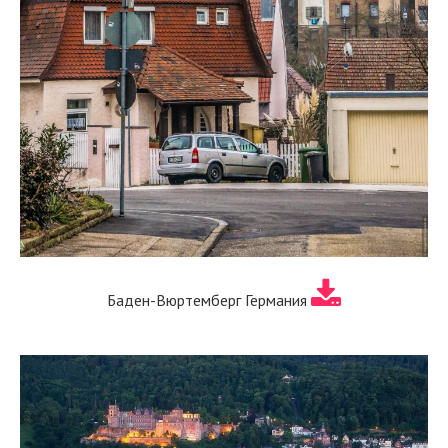
Баден-Вюртемберг Германия