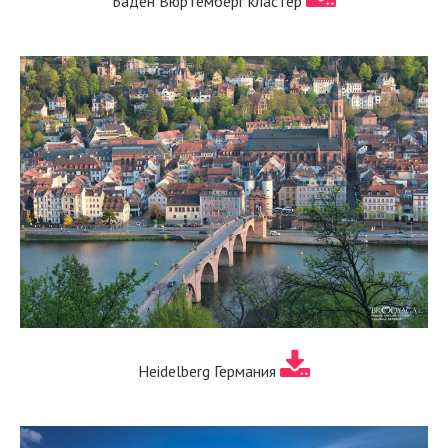
Баден Вюртемберг кластер
Heidelberg Германия