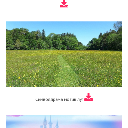
Символдрама мотив луг