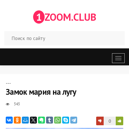
1
ZOOM.CLUB
Откр
меню
---
Замок мария на лугу
343
0