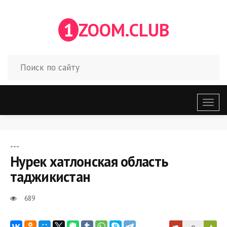
1
ZOOM.CLUB
Откр
меню
---
Нурек хатлонская область
таджикистан
689