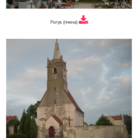
Рогув (гмина)