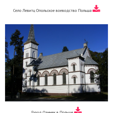
Село Левитц Опольское воеводство Польша
Город Озимек в Польше