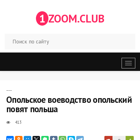
1
ZOOM.CLUB
Откр
меню
---
Опольское воеводство опольский
повят польша
413