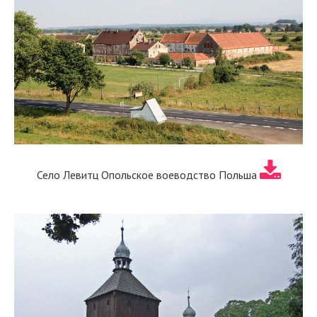
Село Левитц Опольское воеводство Польша