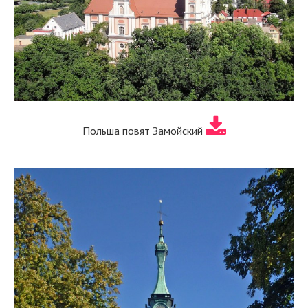
Польша повят Замойский