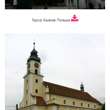
Город Хшанув Польша