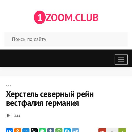
1
ZOOM.CLUB
Откр
меню
---
Херстель северный рейн
вестфалия германия
522