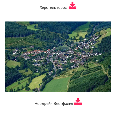
Херстель город
Нордрейн Вестфалия