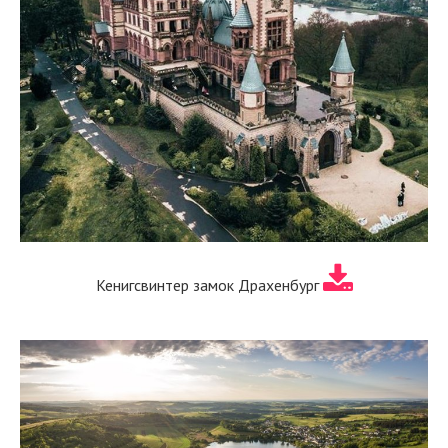
Кенигсвинтер замок Драхенбург