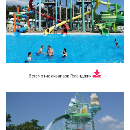
Бегемотик аквапарк Геленджик