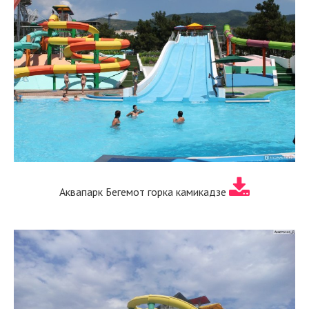
Аквапарк Бегемот горка камикадзе