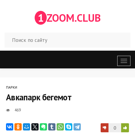
1
ZOOM.CLUB
Откр
меню
ПАРКИ
Авкапарк бегемот
469
0