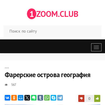
1
ZOOM.CLUB
Откр
меню
---
Фарерские острова география
567
0