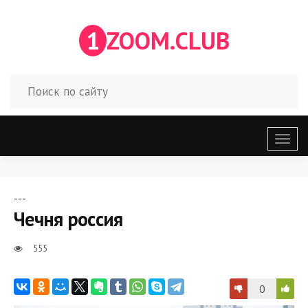
1
ZOOM.CLUB
Откр
меню
---
Чечня россия
555
0