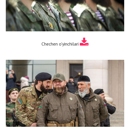
Chechen o'yinchilari