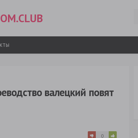
OM.CLUB
КТЫ
оеводство валецкий повят
0