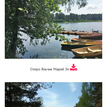
Озеро Яльчик Марий Эл