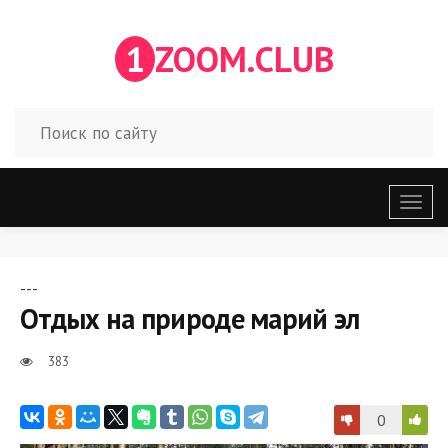
1
ZOOM.CLUB
Откр
меню
---
Отдых на природе марий эл
383
0