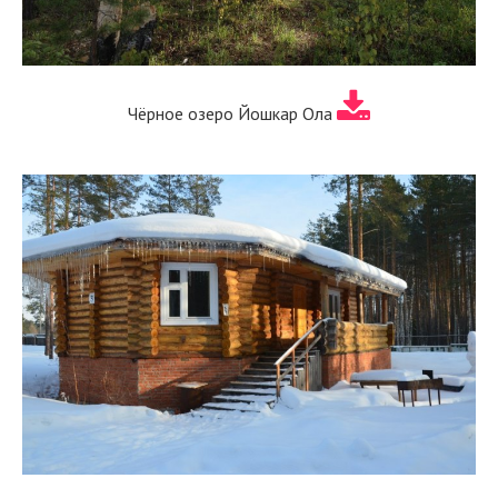
Чёрное озеро Йошкар Ола