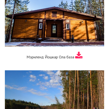
Мэриленд Йошкар Ола база