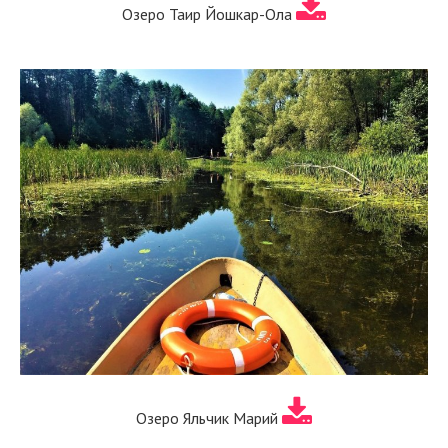
Озеро Таир Йошкар-Ола
Озеро Яльчик Марий