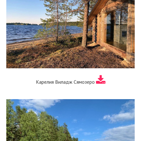
Карелия Виладж Сямозеро