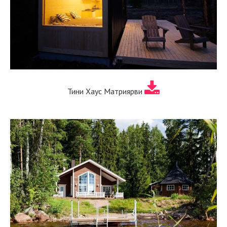
Тини Хаус Матриярви