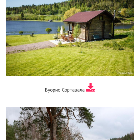
Вуорио Сортавала