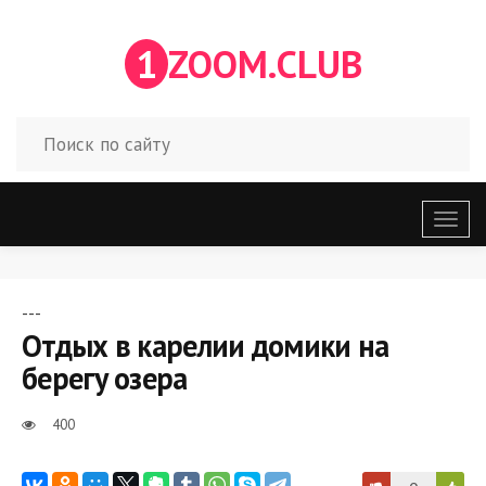
1
ZOOM.CLUB
Откр
меню
---
Отдых в карелии домики на
берегу озера
400