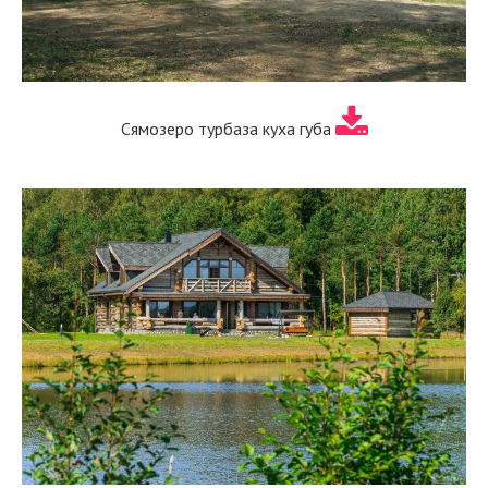
Сямозеро турбаза куха губа