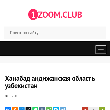
1
ZOOM.CLUB
Откр
меню
---
Ханабад андижанская область
узбекистан
750