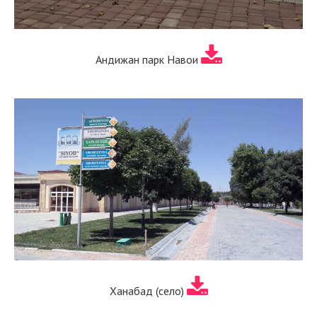
Андижан парк Навои
Ханабад (село)