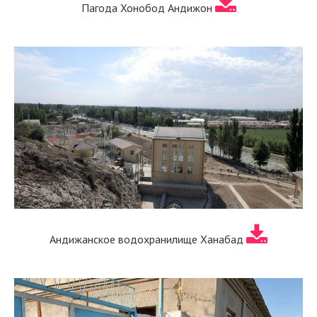
Пагода Хонобод Андижон
Андижанское водохранилище Ханабад