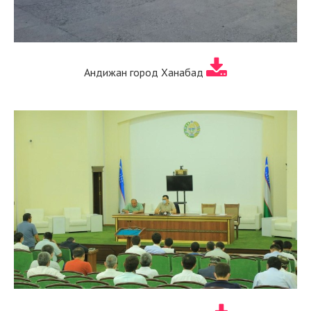
Андижан город Ханабад