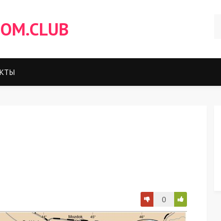
OM.CLUB
КТЫ
0