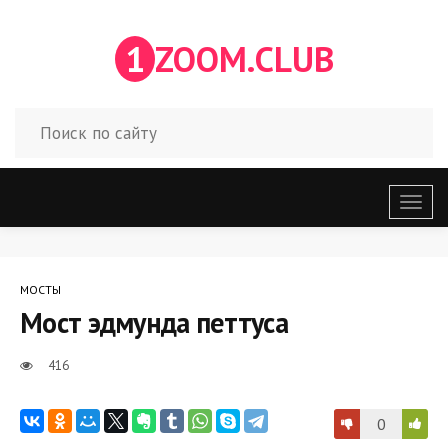
1
ZOOM.CLUB
Откр
меню
МОСТЫ
Мост эдмунда петтуса
416
0