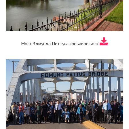
Мост Эдмунда Петтуса кровавое воск