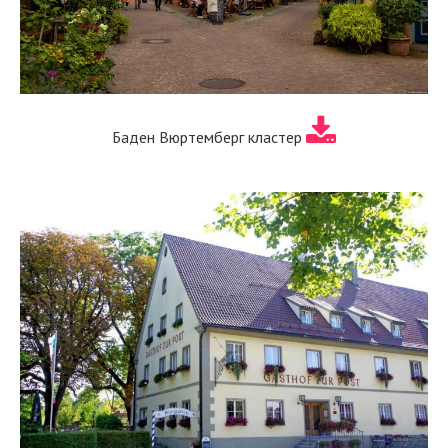
Баден Вюртемберг кластер