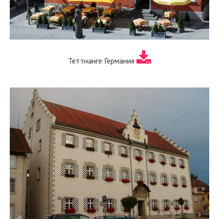
Теттнанге Германия