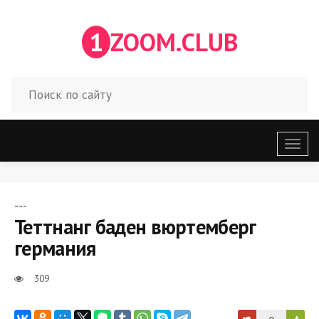
1
ZOOM.CLUB
Откр
меню
---
Теттнанг баден вюртемберг
германия
309