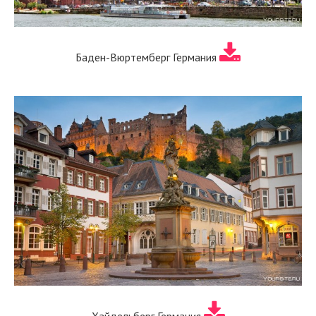
Баден-Вюртемберг Германия