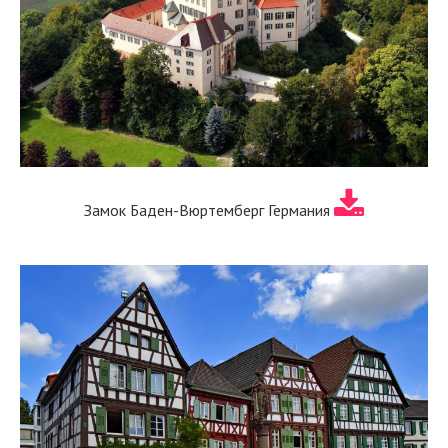
Замок Баден-Вюртемберг Германия