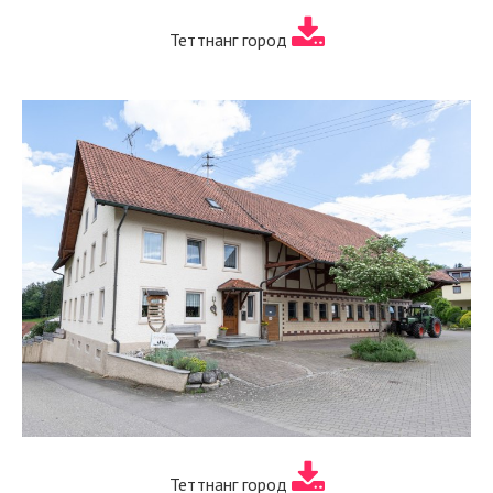
Теттнанг город
Теттнанг город