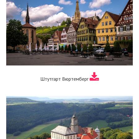
Штутгарт Вюртемберг