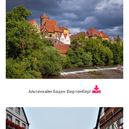
Альтенхайм Баден Вюртемберг