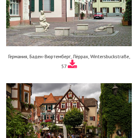
Германия, Баден-Вюртемберг, Лёррах, Wintersbuckstraße,
57