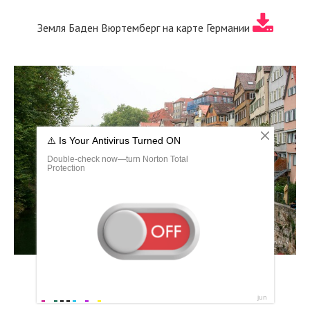
Земля Баден Вюртемберг на карте Германии
Баден Вюртемберг площадь