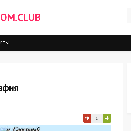
OM.CLUB
КТЫ
рафия
0